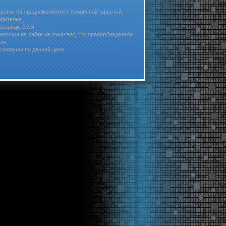
 являются предложениями с публичной офертой.
одителем.
оизводителей.
личие на сайте не означает, что правообладатели
ом.
компании по данной цене.