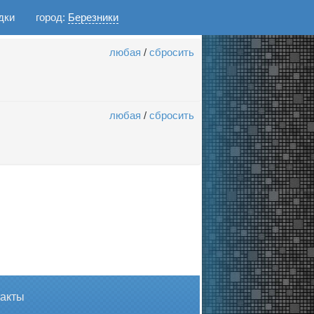
дки
город:
Березники
любая
/
сбросить
любая
/
сбросить
такты