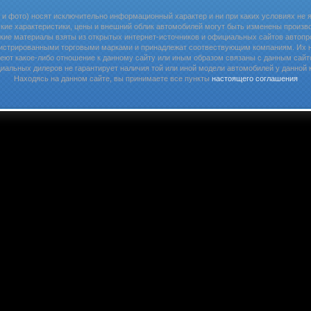
 и фото) носят исключительно информационный характер и ни при каких условиях не
кие характеристики, цены и внешний облик автомобилей могут быть изменены произв
кие материалы взяты из открытых интернет-источников и официальных сайтов автопр
истрированными торговыми марками и принадлежат соотвествующим компаниям. Их на
еют какое-либо отношение к данному сайту или иным образом связаны с данным сайт
иальных дилеров не гарантирует наличия той или иной модели автомобилей у данной 
Находясь на данном сайте, вы принимаете все пункты
настоящего соглашения