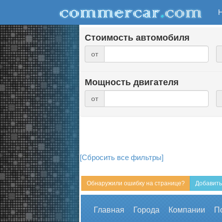
Стоимость автомобиля
от
Мощность двигателя
от
[Сбросить все фильтры]
Обнаружили ошибку на странице?
Добавить
Главная
Города
Компании
П