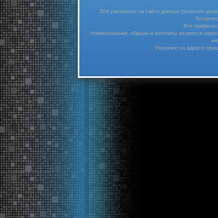
Все указанные на сайте данные (включая цены
Техничес
Все графичес
Наименования, образы и логотипы являются зарег
им
Указание на адреса офиц