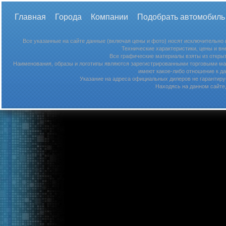
Главная
Города
Компании
Подобрать автомобиль
Все указанные на сайте данные (включая цены и фото) носят исключительно
Технические характеристики, цены и в
Все графические материалы взяты из откры
Наименования, образы и логотипы являются зарегистрированными торговыми мар
имеют какое-либо отношение к д
Указание на адреса официальных дилеров не гарантируе
Находясь на данном сайте