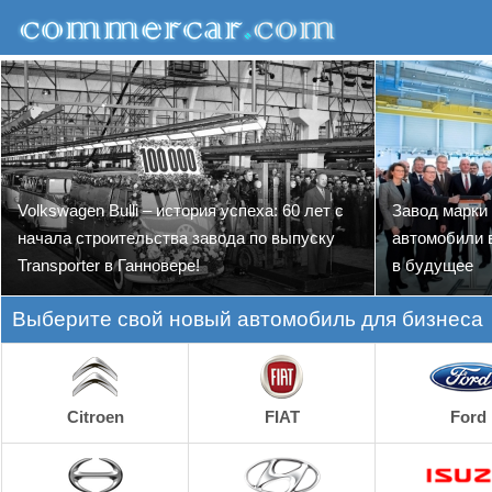
Volkswagen Bulli – история успеха: 60 лет с
Завод марки
начала строительства завода по выпуску
автомобили в
Transporter в Ганновере!
в будущее
Выберите свой новый автомобиль для бизнеса
Citroen
FIAT
Ford